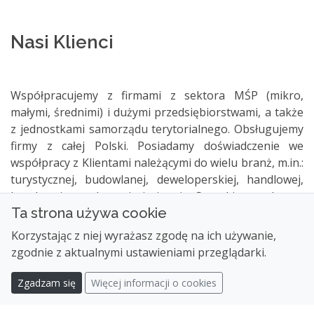
Nasi Klienci
Współpracujemy z firmami z sektora MŚP (mikro,
małymi, średnimi) i dużymi przedsiębiorstwami, a także
z jednostkami samorządu terytorialnego. Obsługujemy
firmy z całej Polski. Posiadamy doświadczenie we
współpracy z Klientami należącymi do wielu branż, m.in.:
turystycznej, budowlanej, deweloperskiej, handlowej,
hotelowej, medycznej i innej. Szerokie spektrum
Ta strona używa cookie
Klientów pozwoliło nam na zbudowanie bogatej bazy
wiedzy na temat specyfiki rynku, występującej w
Korzystając z niej wyrażasz zgodę na ich używanie,
wymienionych sektorach. Dzięki temu doskonale
zgodnie z aktualnymi ustawieniami przeglądarki.
rozumiemy potrzeby przedsiębiorstw o różnych
profilach działalności i umiemy sprostać nawet
Zgadzam się
Więcej informacji o cookies
najbardziej wygórowanym oczekiwaniom.